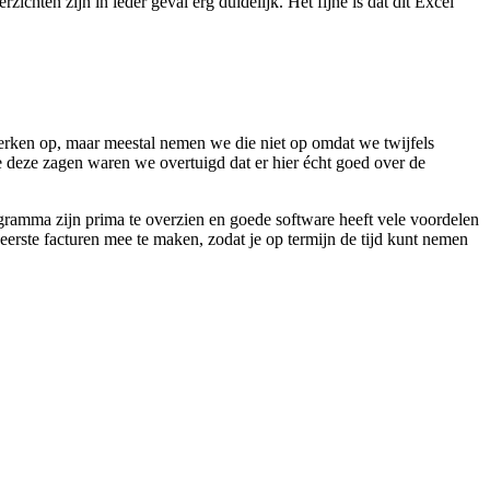
chten zijn in ieder geval erg duidelijk. Het fijne is dat dit Excel
rken op, maar meestal nemen we die niet op omdat we twijfels
deze zagen waren we overtuigd dat er hier écht goed over de
amma zijn prima te overzien en goede software heeft vele voordelen
erste facturen mee te maken, zodat je op termijn de tijd kunt nemen