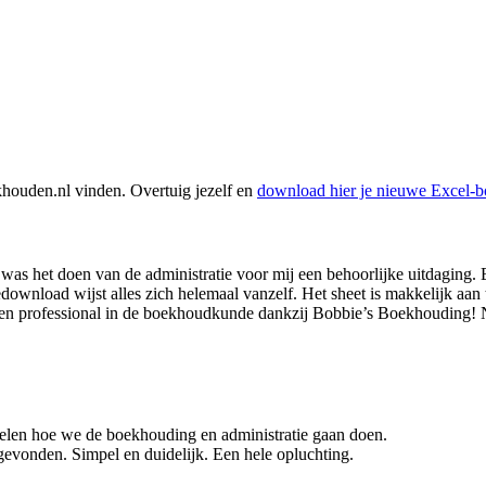
khouden.nl vinden. Overtuig jezelf en
download hier je nieuwe Excel-
het doen van de administratie voor mij een behoorlijke uitdaging. En 
load wijst alles zich helemaal vanzelf. Het sheet is makkelijk aan te 
u een professional in de boekhoudkunde dankzij Bobbie’s Boekhouding
ogelen hoe we de boekhouding en administratie gaan doen.
evonden. Simpel en duidelijk. Een hele opluchting.