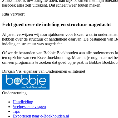
Straks moet ik btw-aangifte doen, dan kijk ik samen met mijn boekhoude
kasboek alles zelf uitrekent. Dat scheelt weer fouten maken.
Rita Vervoort
Écht goed over de indeling en structuur nagedacht
Al jaren verwijzen wij naar sjablonen voor Excel, waarin onderneme
hebben over de structuur of handigheid daarvan. De bestanden van B
indeling en structuur was nagedacht.
Of we de bestanden van Bobbie Boekhouden aan alle ondernemers kun
ten opzichte van een Excel-boekhouding. Maar als je nog maar net beg
om een programma te zoeken dat goed bij je past, is Bobbie Boekhoud
Dirkjan Vis, eigenaar van Ondernemen & Internet
Ondersteuning
Handleiding
Veelgestelde vragen
Tips
Exporteren naar e‑Boekhouden.nl