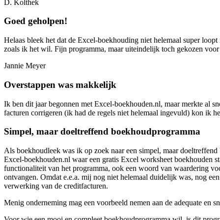
D. Kolthek
Goed geholpen!
Helaas bleek het dat de Excel-boekhouding niet helemaal super loopt 
zoals ik het wil. Fijn programma, maar uiteindelijk toch gekozen voor 
Jannie Meyer
Overstappen was makkelijk
Ik ben dit jaar begonnen met Excel‑boekhouden.nl, maar merkte al sne
facturen corrigeren (ik had de regels niet helemaal ingevuld) kon i
Simpel, maar doeltreffend boekhoudprogramma
Als boekhoudleek was ik op zoek naar een simpel, maar doeltreffend 
Excel‑boekhouden.nl waar een gratis Excel worksheet boekhouden staa
functionaliteit van het programma, ook een woord van waardering voor 
ontvangen. Omdat e.e.a. mij nog niet helemaal duidelijk was, nog een
verwerking van de creditfacturen.
Menig onderneming mag een voorbeeld nemen aan de adequate en snelle
Voor wie een mooi en compleet boekhoudprogramma wil, is dit progr