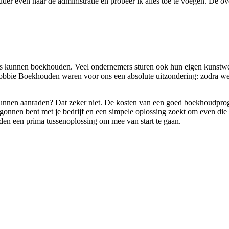
r even naar de administratie en probeer ik alles toe te voegen. De overzi
rs kunnen boekhouden. Veel ondernemers sturen ook hun eigen kunstwe
obbie Boekhouden waren voor ons een absolute uitzondering: zodra we 
nen aanraden? Dat zeker niet. De kosten van een goed boekhoudprogr
onnen bent met je bedrijf en een simpele oplossing zoekt om even die e
en een prima tussenoplossing om mee van start te gaan.