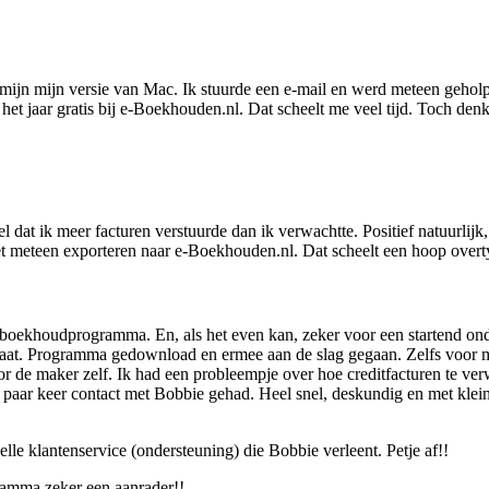
mijn mijn versie van Mac. Ik stuurde een e-mail en werd meteen geholpe
het jaar gratis bij e‑Boekhouden.nl. Dat scheelt me veel tijd. Toch den
l dat ik meer facturen verstuurde dan ik verwachtte. Positief natuurli
k het meteen exporteren naar e‑Boekhouden.nl. Dat scheelt een hoop ov
boekhoudprogramma. En, als het even kan, zeker voor een startend onde
t. Programma gedownload en ermee aan de slag gegaan. Zelfs voor mij 
de maker zelf. Ik had een probleempje over hoe creditfacturen te verwe
 paar keer contact met Bobbie gehad. Heel snel, deskundig en met klein
 klantenservice (ondersteuning) die Bobbie verleent. Petje af!!
amma zeker een aanrader!!