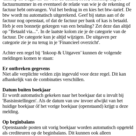
factuurnummer in en eventueel de relatie van wie je de rekening of
factuur hebt ontvangen. Vul het bedrag in en kies het btw-tarief. De
btw wordt nu automatisch uitgerekend. Geef bij status aan of de
factuur nog openstaat, of dat de factuur per bank of kas is betaald.
Heb je een bonnetje gekregen van een betaling? Zet deze dan altijd
op "Betaald via...". In de laatste kolom zie je de categorie van de
factuur. De categorie kun je altijd wijzigen. De uitgaven per
categorie zie je nu terug in je 'Financieel overzicht'.
Achter een regel bij ‘Inkoop & Uitgaven’ kunnen de volgende
meldingen komen te staan:
Er ontbreken gegevens
Niet alle verplichte velden zijn ingevuld voor deze regel. Dit kan
afhankelijk van de combinaties verschillen.
Datum buiten boekjaar
Er wordt automatisch gekeken naar het boekjaar dat u invult bij
'Basisinstellingen'. Als de datum van uw invoer afwijkt van het
huidige boekjaar óf het vorige boekjaar (openstaand) krijgt u deze
melding.
Op beginbalans
Openstaande posten uit vorig boekjaar worden automatisch opgeteld
als crediteuren op de beginbalans. Dit kunnen ook alleen