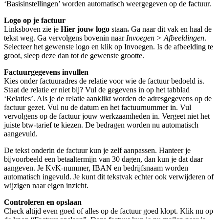
‘Basisinstellingen’ worden automatisch weergegeven op de factuur.
Logo op je factuur
Linksboven zie je
Hier jouw logo
staan
.
Ga naar dit vak en haal de
tekst weg. Ga vervolgens bovenin naar
Invoegen > Afbeeldingen
.
Selecteer het gewenste logo en klik op Invoegen. Is de afbeelding te
groot, sleep deze dan tot de gewenste grootte.
Factuurgegevens invullen
Kies onder factuuradres de relatie voor wie de factuur bedoeld is.
Staat de relatie er niet bij? Vul de gegevens in op het tabblad
‘Relaties’. Als je de relatie aanklikt worden de adresgegevens op de
factuur gezet. Vul nu de datum en het factuurnummer in. Vul
vervolgens op de factuur jouw werkzaamheden in. Vergeet niet het
juiste btw-tarief te kiezen. De bedragen worden nu automatisch
aangevuld.
De tekst onderin de factuur kun je zelf aanpassen. Hanteer je
bijvoorbeeld een betaaltermijn van 30 dagen, dan kun je dat daar
aangeven. Je KvK-nummer, IBAN en bedrijfsnaam worden
automatisch ingevuld. Je kunt dit tekstvak echter ook verwijderen of
wijzigen naar eigen inzicht.
Controleren en opslaan
Check altijd even goed of alles op de factuur goed klopt. Klik nu op