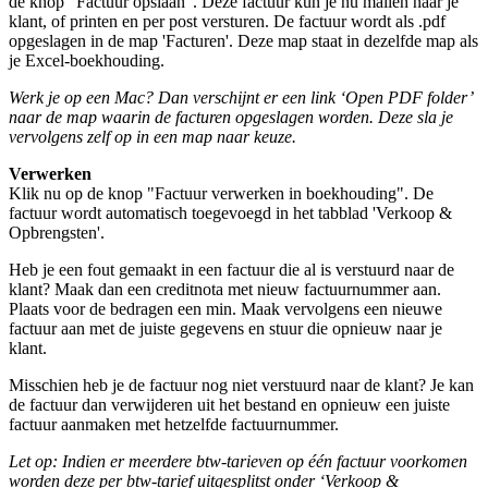
de knop “Factuur opslaan”. Deze factuur kun je nu mailen naar je
klant, of printen en per post versturen. De factuur wordt als .pdf
opgeslagen in de map 'Facturen'. Deze map staat in dezelfde map als
je Excel-boekhouding.
Werk je op een Mac? Dan verschijnt er een link ‘Open PDF folder’
naar de map waarin de facturen opgeslagen worden. Deze sla je
vervolgens zelf op in een map naar keuze.
Verwerken
Klik nu op de knop "Factuur verwerken in boekhouding". De
factuur wordt automatisch toegevoegd in het tabblad 'Verkoop &
Opbrengsten'.
Heb je een fout gemaakt in een factuur die al is verstuurd naar de
klant? Maak dan een creditnota met nieuw factuurnummer aan.
Plaats voor de bedragen een min. Maak vervolgens een nieuwe
factuur aan met de juiste gegevens en stuur die opnieuw naar je
klant.
Misschien heb je de factuur nog niet verstuurd naar de klant? Je kan
de factuur dan verwijderen uit het bestand en opnieuw een juiste
factuur aanmaken met hetzelfde factuurnummer.
Let op: Indien er meerdere btw-tarieven op één factuur voorkomen
worden deze per btw-tarief uitgesplitst onder ‘Verkoop &