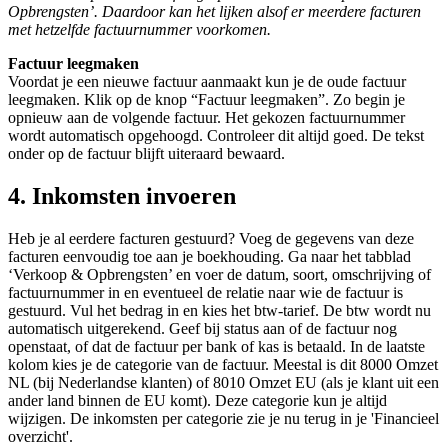
Opbrengsten’. Daardoor kan het lijken alsof er meerdere facturen
met hetzelfde factuurnummer voorkomen.
Factuur leegmaken
Voordat je een nieuwe factuur aanmaakt kun je de oude factuur
leegmaken. Klik op de knop “Factuur leegmaken”. Zo begin je
opnieuw aan de volgende factuur. Het gekozen factuurnummer
wordt automatisch opgehoogd. Controleer dit altijd goed. De tekst
onder op de factuur blijft uiteraard bewaard.
4. Inkomsten invoeren
Heb je al eerdere facturen gestuurd? Voeg de gegevens van deze
facturen eenvoudig toe aan je boekhouding. Ga naar het tabblad
‘Verkoop & Opbrengsten’ en voer de datum, soort, omschrijving of
factuurnummer in en eventueel de relatie naar wie de factuur is
gestuurd. Vul het bedrag in en kies het btw-tarief. De btw wordt nu
automatisch uitgerekend. Geef bij status aan of de factuur nog
openstaat, of dat de factuur per bank of kas is betaald. In de laatste
kolom kies je de categorie van de factuur. Meestal is dit 8000 Omzet
NL (bij Nederlandse klanten) of 8010 Omzet EU (als je klant uit een
ander land binnen de EU komt). Deze categorie kun je altijd
wijzigen. De inkomsten per categorie zie je nu terug in je 'Financieel
overzicht'.