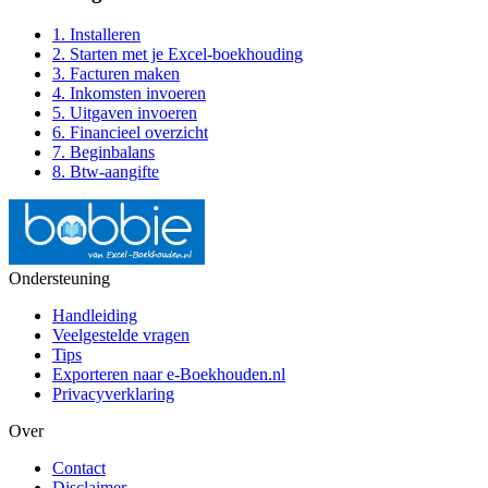
1. Installeren
2. Starten met je Excel-boekhouding
3. Facturen maken
4. Inkomsten invoeren
5. Uitgaven invoeren
6. Financieel overzicht
7. Beginbalans
8. Btw-aangifte
Ondersteuning
Handleiding
Veelgestelde vragen
Tips
Exporteren naar e‑Boekhouden.nl
Privacyverklaring
Over
Contact
Disclaimer